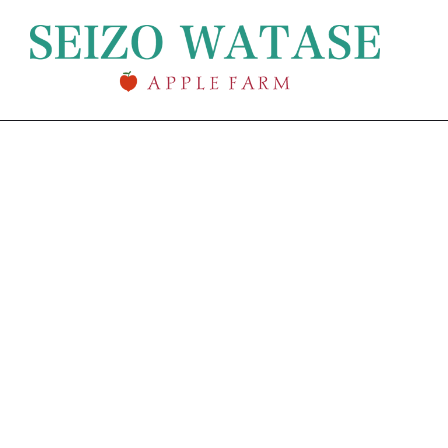
[%article_list_start%]
[!% if
(image.url!="") { %]
[!% } %]